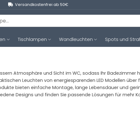
Versandkostenfrei ab 50€
ten
Tischlampen
Wandleuchten
Spots und Stra
rn Atmosphäre und Sicht im WC, sodass Ihr Badezimmer heller
praktischen Leuchten von energiesparenden LED Modellen über 
dukte bieten einfache Montage, lange Lebensdauer und geringe
chiedene Designs und finden Sie passende Lösungen für mehr 