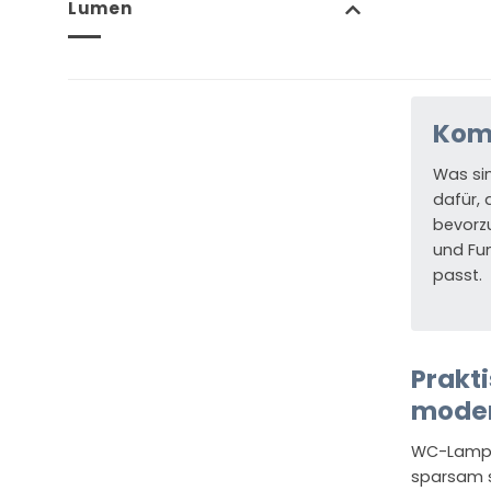
Lumen
Kom
Was si
dafür, 
bevorz
und Fun
passt.
Prakt
mode
WC-Lampen
sparsam s