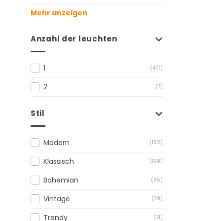
Mehr anzeigen
Anzahl der leuchten
1
(477)
2
(7)
Stil
Modern
(152)
Klassisch
(108)
Bohemian
(65)
Vintage
(39)
Trendy
(31)