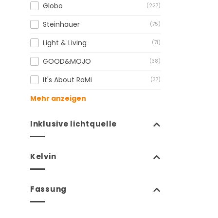
Globo
(227)
Steinhauer
(75)
Light & Living
(71)
GOOD&MOJO
(38)
It's About RoMi
(37)
Mehr anzeigen
Inklusive lichtquelle
Kelvin
Fassung