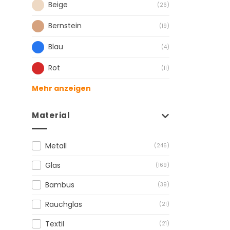
Beige
(26)
Bernstein
(19)
Blau
(4)
Rot
(11)
Mehr anzeigen
Material
Metall
(246)
Glas
(169)
Bambus
(39)
Rauchglas
(21)
Textil
(21)