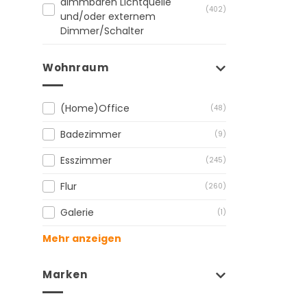
dimmbaren Lichtquelle
(402)
und/oder externem
Dimmer/Schalter
Wohnraum
(Home)Office
(48)
Badezimmer
(9)
Esszimmer
(245)
Flur
(260)
Galerie
(1)
Mehr anzeigen
Marken