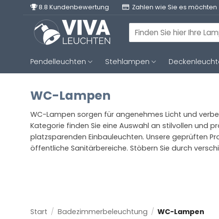
Zum
8.8 Kundenbewertung
Zahlen wie Sie es möchten
Inhalt
springen
Suchen
nach:
Pendelleuchten
Stehlampen
Deckenleuch
WC-Lampen
WC-Lampen sorgen für angenehmes Licht und verbesse
Kategorie finden Sie eine Auswahl an stilvollen und 
platzsparenden Einbauleuchten. Unsere geprüften Pro
öffentliche Sanitärbereiche. Stöbern Sie durch vers
Start
/
Badezimmerbeleuchtung
/
WC-Lampen