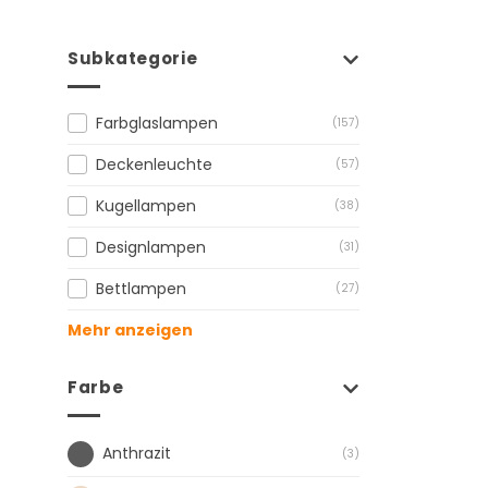
Subkategorie
Farbglaslampen
(157)
Deckenleuchte
(57)
Kugellampen
(38)
Designlampen
(31)
Bettlampen
(27)
Mehr anzeigen
Farbe
Anthrazit
(3)