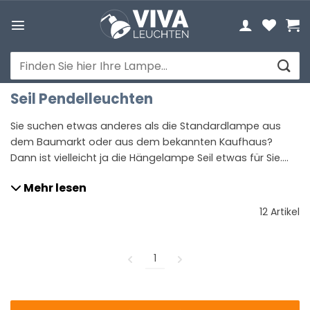
Zum
Inhalt
springen
Suchen
nach:
Seil Pendelleuchten
Sie suchen etwas anderes als die Standardlampe aus
dem Baumarkt oder aus dem bekannten Kaufhaus?
Dann ist vielleicht ja die Hängelampe Seil etwas für Sie.
Eine Hängelampe Seil überzeugt nicht nur durch ihre
Mehr lesen
warme Ausstrahlung. Eine solche Hängelampe hat auch
eine weniger strenge Anmutung als andere
12 Artikel
Ausführungen von Lampen. Eine Hängelampe Seil wird in
zahlreichen unterschiedlichen Formaten angeboten.
Auch kann sie in vielen verschiedenen Formen geliefert
1
werden. In jedem Fall ist auch für Sie die
richtige
Hängelampe
Seil dabei, die perfekt zu Ihrer
Einrichtung passt.