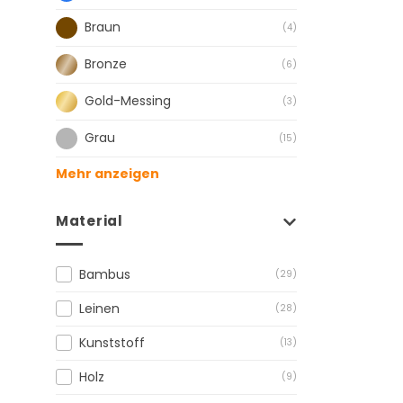
Braun
(4)
Bronze
(6)
Gold-Messing
(3)
Grau
(15)
Mehr anzeigen
Material
Bambus
(29)
Leinen
(28)
Kunststoff
(13)
Holz
(9)