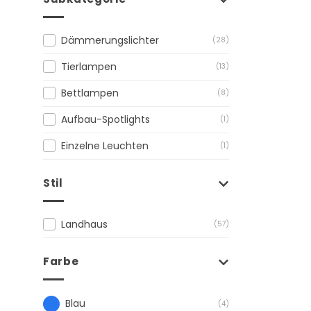
Dämmerungslichter
(28)
Tierlampen
(13)
Bettlampen
(8)
Aufbau-Spotlights
(1)
Einzelne Leuchten
(1)
Stil
Landhaus
(57)
Farbe
Blau
(4)