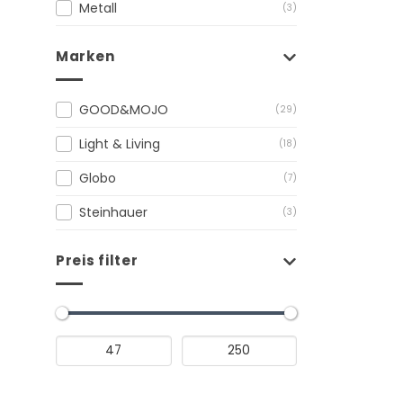
Metall
(3)
Marken
GOOD&MOJO
(29)
Light & Living
(18)
Globo
(7)
Steinhauer
(3)
Preis filter