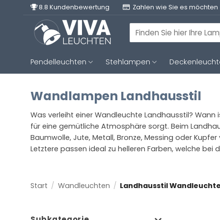
Zum
8.8 Kundenbewertung
Zahlen wie Sie es möchten
Inhalt
springen
Suchen
nach:
Pendelleuchten
Stehlampen
Deckenleuch
Wandlampen Landhausstil
Was verleiht einer Wandleuchte Landhausstil? Wann i
für eine gemütliche Atmosphäre sorgt. Beim Landhaus
Baumwolle, Jute, Metall, Bronze, Messing oder Kupfe
Letztere passen ideal zu helleren Farben, welche bei 
Start
/
Wandleuchten
/
Landhausstil Wandleucht
Subkategorie