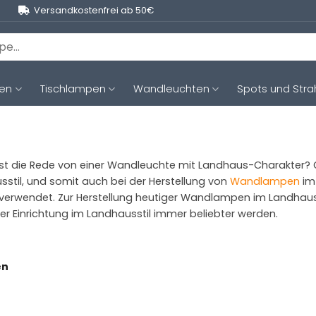
Versandkostenfrei ab 50€
ten
Tischlampen
Wandleuchten
Spots und Stra
st die Rede von einer Wandleuchte mit Landhaus-Charakter? G
stil, und somit auch bei der Herstellung von
Wandlampen
im 
r verwendet. Zur Herstellung heutiger Wandlampen im Landhau
der Einrichtung im Landhausstil immer beliebter werden.
en