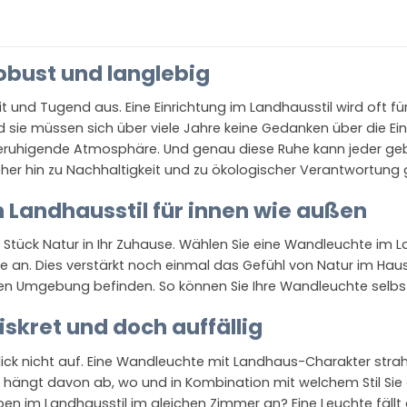
bust und langlebig
t und Tugend aus. Eine Einrichtung im Landhausstil wird oft für
 sie müssen sich über viele Jahre keine Gedanken über die 
ne beruhigende Atmosphäre. Und genau diese Ruhe kann jeder 
her hin zu Nachhaltigkeit und zu ökologischer Verantwortung 
 Landhausstil für innen wie außen
 Stück Natur in Ihr Zuhause. Wählen Sie eine Wandleuchte im La
e an. Dies verstärkt noch einmal das Gefühl von Natur im H
ichen Umgebung befinden. So können Sie Ihre Wandleuchte selbs
skret und doch auffällig
ick nicht auf. Eine Wandleuchte mit Landhaus-Charakter strah
s hängt davon ab, wo und in Kombination mit welchem Stil Sie d
 im Landhausstil im gleichen Zimmer an? Eine Leuchte fällt