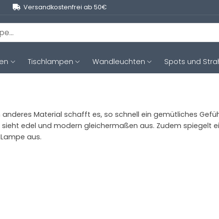
Versandkostenfrei ab 50€
ten
Tischlampen
Wandleuchten
Spots und Stra
nderes Material schafft es, so schnell ein gemütliches Gefüh
e sieht edel und modern gleichermaßen aus. Zudem spiegelt
n Lampe aus.