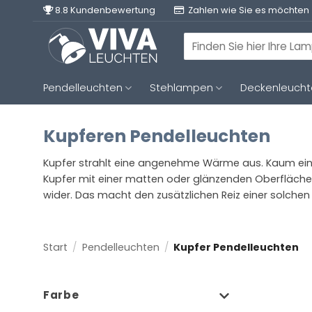
Zum
8.8 Kundenbewertung
Zahlen wie Sie es möchten
Inhalt
springen
Suchen
nach:
Pendelleuchten
Stehlampen
Deckenleuch
Kupferen Pendelleuchten
Kupfer strahlt eine angenehme Wärme aus. Kaum ein a
Kupfer mit einer matten oder glänzenden Oberfläch
wider. Das macht den zusätzlichen Reiz einer solche
Start
/
Pendelleuchten
/
Kupfer Pendelleuchten
Farbe