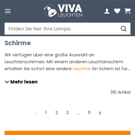
Zum
Inhalt
springen
Suchen
nach:
Schirme
Wir verfügen über eine große Auswahl an
Leuchtenschirmen. Mit einem anderen Leuchtenschirm
erhalten Sie sofort eine andere
Leuchte
. Ein Schirm ist für
das Gesamtbild der Leuchte sehr entscheidend. Möchte
Mehr lesen
Sie keine teure Leuchte kaufen? Dann ist das schlichtweg
das Verändern des Leuchtenschirms eine gute
361 Artikel
Alternative, falls Ihre Leuchte über einen Schirm verfügt.
1
2
3
…
11