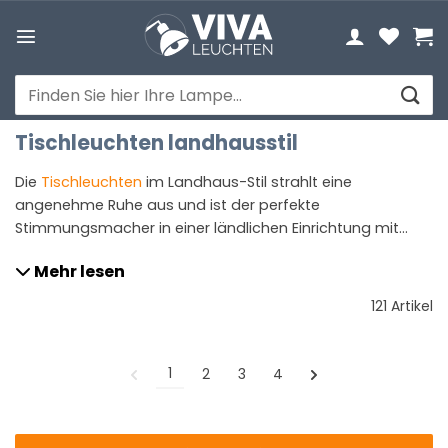
Zum
Inhalt
springen
Suchen
nach:
Tischleuchten landhausstil
Die
Tischleuchten
im Landhaus-Stil strahlt eine
angenehme Ruhe aus und ist der perfekte
Stimmungsmacher in einer ländlichen Einrichtung mit
rustikalen Touch. Platzieren Sie die Leuchte an Ihrer
Mehr lesen
Lieblingsstelle und erkennen Sie die subtile Bauform und
die angenehme Art ein Raum mit Licht auszufüllen.
121 Artikel
1
2
3
4