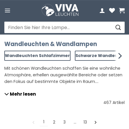
Zum
Inhalt
springen
Suchen
nach:
Wandleuchten & Wandlampen
Wandleuchten Schlafzimmer
Schwarze Wandleuchte
Mit schönen Wandleuchten schaffen Sie eine wohnliche
Atmosphäre, erhellen ausgewählte Bereiche oder setzen
den Fokus auf bestimmte Objekte im Raum.
Wandleuchten gibt es für den Innen- und Außenbereich
Mehr lesen
in den unterschiedlichsten Ausführungen. Erfahren Sie
hier, welche Wandlampe zu Ihrer Einrichtung passt und
467 Artikel
wie Sie die Richtige finden.
Lesen Sie mehr über
wandleuchten
1
2
3
…
13