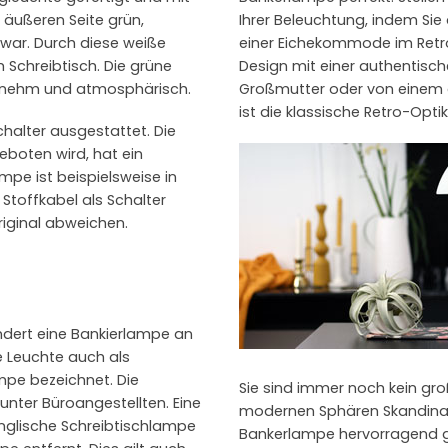
 äußeren Seite grün,
Ihrer Beleuchtung, indem Sie
 war. Durch diese weiße
einer Eichekommode im Retrol
m Schreibtisch. Die grüne
Design mit einer authentische
genehm und atmosphärisch.
Großmutter oder von einem 
ist die klassische Retro-Optik
chalter ausgestattet. Die
boten wird, hat ein
pe ist beispielsweise in
 Stoffkabel als Schalter
riginal abweichen.
undert eine Bankierlampe an
e Leuchte auch als
pe bezeichnet. Die
Sie sind immer noch kein groß
unter Büroangestellten. Eine
modernen Sphären Skandinavie
nglische Schreibtischlampe
Bankerlampe hervorragend gee