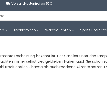
Versandkostenfrei ab 50€
ten
Tischlampen
Wandleuchten
Spots und Stra
charmante Erscheinung bekannt ist. Der Klassiker unter den La
uchten immer selbst treu geblieben. Haben auch Sie schon zu
ohl traditionellen Charme als auch moderne Akzente setzen. En