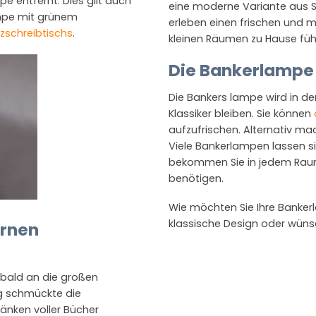
pe entfernt. Dies gilt auch
eine moderne Variante aus St
ampe mit grünem
erleben einen frischen und 
lzschreibtischs
.
kleinen Räumen zu Hause fühl
Die Bankerlampe O
Die Bankers lampe wird in de
Klassiker bleiben. Sie können
aufzufrischen. Alternativ ma
Viele Bankerlampen lassen sich 
bekommen Sie in jedem Raum
benötigen.
Wie möchten Sie Ihre Banke
klassische Design oder wünsc
ernen
 bald an die großen
ng schmückte die
ränken voller Bücher