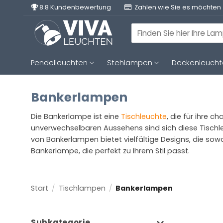
Zum
8.8 Kundenbewertung
Zahlen wie Sie es möchten
Inhalt
springen
Suchen
nach:
Pendelleuchten
Stehlampen
Deckenleuch
Bankerlampen
Die Bankerlampe ist eine
Tischleuchte
, die für ihre 
unverwechselbaren Aussehens sind sich diese Tischle
von Bankerlampen bietet vielfältige Designs, die sow
Bankerlampe, die perfekt zu Ihrem Stil passt.
Start
/
Tischlampen
/
Bankerlampen
Subkategorie