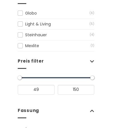
Globo
(6)
Light & Living
(5)
Steinhauer
(4)
Mexlite
(1)
Preis filter
Fassung