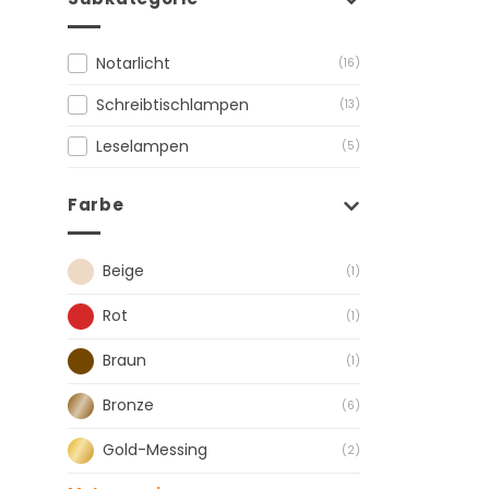
Notarlicht
(16)
Schreibtischlampen
(13)
Leselampen
(5)
Farbe
Beige
(1)
Rot
(1)
Braun
(1)
Bronze
(6)
Gold-Messing
(2)