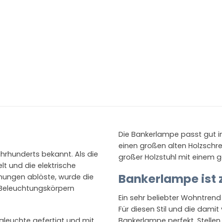
Die Bankerlampe passt gut in
einen großen alten Holzschrei
hrhunderts bekannt. Als die
großer Holzstuhl mit einem g
lt und die elektrische
Bankerlampe ist z
nungen ablöste, wurde die
 Beleuchtungskörpern
Ein sehr beliebter Wohntrend
Für diesen Stil und die damit
gleuchte gefertigt und mit
Bankerlampe perfekt. Stellen