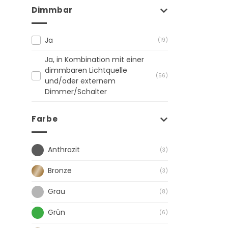
Dimmbar
Ja
(19)
Ja, in Kombination mit einer
dimmbaren Lichtquelle
(56)
und/oder externem
Dimmer/Schalter
Farbe
Anthrazit
(3)
Bronze
(3)
Grau
(8)
Grün
(6)