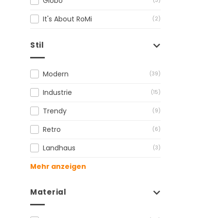
Globo
(3)
It's About RoMi
(2)
Stil
Modern
(39)
Industrie
(15)
Trendy
(9)
Retro
(6)
Landhaus
(3)
Mehr anzeigen
Material