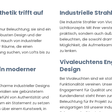
hetik trifft auf
Industrielle Strah
Die Industrie Strahler von Vi
Lichtkonzepte. Mit ihrer vers
ur Beleuchtung; sie sind ein
praktisch, sondern auch äuße
obusten Design und der
beleuchten, die sowohl dramat
Hauch von industrieller
Möglichkeit, die Aufmerksam
ür Räume, die einen
zu lenken.
ung suchen, von Lofts bis zu
Vivaleuchtens En
 in moderner
Design
Bei Vivaleuchten sind wir st
Funktionalität vereinen. Unser
Charme industrieller Designs
Engagement für Qualität und
rialien wie gebürstetem
Kundendienst steht Ihnen zur
efühl von Authentizität und
Beleuchtung für Ihr Projekt z
 um ein Statement zu setzen
einzigartigen Stil unserer Ind
s über einem Kunstwerk, in