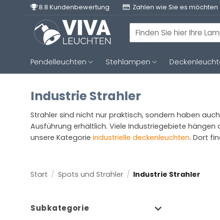
Zum
8.8 Kundenbewertung
Zahlen wie Sie es möchten
Inhalt
springen
Suchen
nach:
Pendelleuchten
Stehlampen
Deckenleuch
Industrie Strahler
Strahler sind nicht nur praktisch, sondern haben auch e
Ausführung erhältlich. Viele Industriegebiete hängen a
unsere Kategorie
industrielle deckenleuchten
. Dort f
Start
/
Spots und Strahler
/
Industrie Strahler
Subkategorie