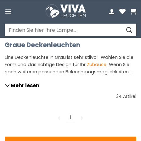
Zum
Inhalt
springen
Suchen
nach:
Graue Deckenleuchten
Eine Deckenleuchte in Grau ist sehr stilvoll. Wählen Sie die
Form und das richtige Design für Ihr
Zuhause
! Wenn Sie
nach weiteren passenden Beleuchtungsmöglichkeiten
suchen, die Ihr Interieur abrunden, sollten Sie unsere
Mehr lesen
Auswahl an
grauen Stehlampen
betrachten. Diese
ergänzen Ihre Deckenleuchte perfekt und bringen
34 Artikel
zusätzliches Licht sowie Eleganz in jeden Raum. Entdecken
Sie die verschiedenen Formen und Stile und kreieren Sie
eine harmonische Atmosphäre in Ihrem Zuhause.
1