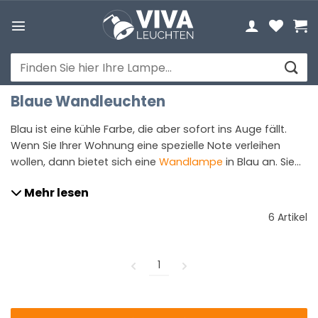
Zum
Inhalt
springen
Suchen
nach:
Blaue Wandleuchten
Blau ist eine kühle Farbe, die aber sofort ins Auge fällt.
Wenn Sie Ihrer Wohnung eine spezielle Note verleihen
wollen, dann bietet sich eine
Wandlampe
in Blau an. Sie
können eine robuste und starke Wandleute aus Metall
Mehr lesen
wählen. Sollten Sie es lieber etwas verspielt mögen, wie
wäre es zum Beispiel mit einem blauen Pfeil? Diese
6 Artikel
blauen Wandleuchten sind sehr beliebt bei Kindern.
1