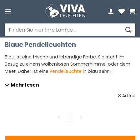
Zum
Inhalt
springen
Suchen
nach:
Blaue Pendelleuchten
Blau ist eine frische und lebendige Farbe. Sie steht im
Bezug zu einem wolkenlosen Sommerhimmel oder dem
Meer. Daher ist eine
Pendelleuchte
in blau sehr
wirkungsvoll und passt sehr gut in einen Raum. Sie haben
Mehr lesen
ein helles Haus? Mit einer Pendelleuchte in blau setzen Sie
sofort wirkungsvolle Akzente.
8 Artikel
1