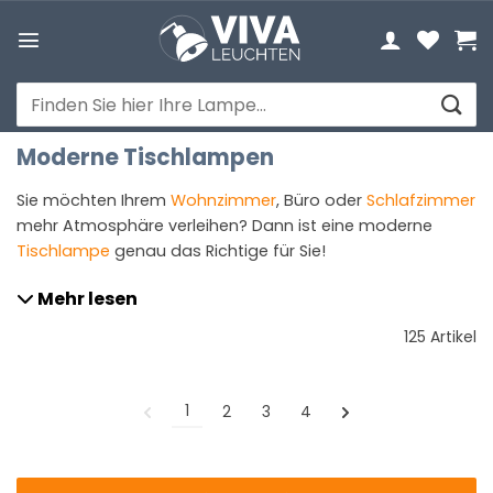
Zum
Inhalt
springen
Suchen
nach:
Moderne Tischlampen
Sie möchten Ihrem
Wohnzimmer
, Büro oder
Schlafzimmer
mehr Atmosphäre verleihen? Dann ist eine moderne
Tischlampe
genau das Richtige für Sie!
Mehr lesen
125 Artikel
1
2
3
4