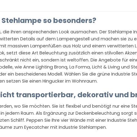
e Stehlampe so besonders?
ls, die ihren ansprechenden Look ausmachen. Der Stehlampe Ind
tterten Details auf dem Lampengestell und machen sie zu einem 
mit massiven Lampenfüßen aus Holz und einem verwitterten Loo
setzt diese Art Beleuchtung zusätzlich einen stilvollen Akzent
schränkt nicht ein, sondern ist weltoffen. Die Angebote für ein
elle, wie Anne Lighting Bronq, La Forma, Licht & Living und 
oder ein bescheidenes Modell. Wählen Sie die grüne Industrie 
llen setzen Sie einen Hingucker im Wohnraum.
icht transportierbar, dekorativ und b
rden, wo Sie möchten. Sie ist flexibel und benötigt nur eine S
 in jedem Raum. Als Ergänzung zur Deckenbeleuchtung sorgt sie 
en Schliff. Peppen Sie Ihre vier Wände mit einer Industrie Ste
 Räume zum Eyecatcher mit Industrie Stehlampen.