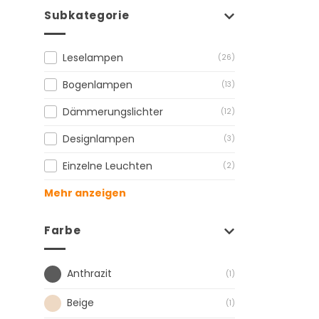
Subkategorie
Leselampen
(26)
Bogenlampen
(13)
Dämmerungslichter
(12)
Designlampen
(3)
Einzelne Leuchten
(2)
Mehr anzeigen
Farbe
Anthrazit
(1)
Beige
(1)