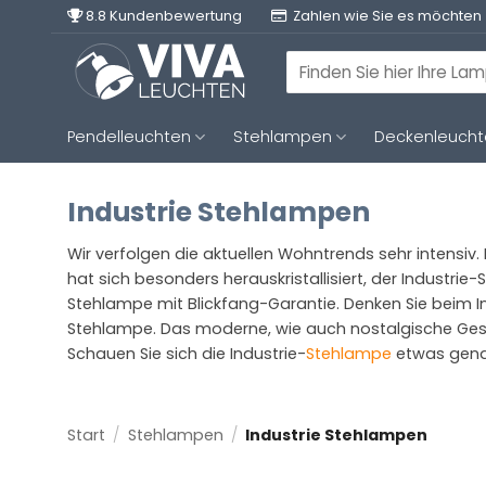
Zum
8.8 Kundenbewertung
Zahlen wie Sie es möchten
Inhalt
springen
Suchen
nach:
Pendelleuchten
Stehlampen
Deckenleuch
Industrie Stehlampen
Wir verfolgen die aktuellen Wohntrends sehr intensiv.
hat sich besonders herauskristallisiert, der Industrie
Stehlampe mit Blickfang-Garantie. Denken Sie beim I
Stehlampe. Das moderne, wie auch nostalgische Gestell
Schauen Sie sich die Industrie-
Stehlampe
etwas gena
Start
/
Stehlampen
/
Industrie Stehlampen