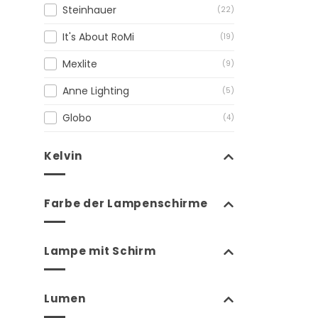
Steinhauer
(22)
It's About RoMi
(19)
Mexlite
(9)
Anne Lighting
(5)
Globo
(4)
Kelvin
Farbe der Lampenschirme
Lampe mit Schirm
Lumen