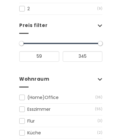
2
(9)
Preis filter
Wohnraum
(Home)Office
(36)
Esszimmer
(55)
Flur
(3)
Küche
(2)