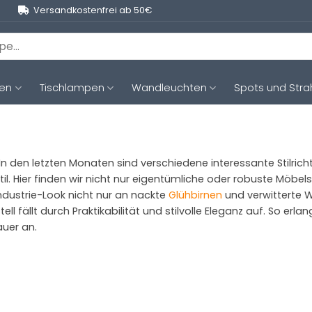
Versandkostenfrei ab 50€
ten
Tischlampen
Wandleuchten
Spots und Stra
 In den letzten Monaten sind verschiedene interessante Stilrich
-Stil. Hier finden wir nicht nur eigentümliche oder robuste Möbe
ndustrie-Look nicht nur an nackte
Glühbirnen
und verwitterte W
 fällt durch Praktikabilität und stilvolle Eleganz auf. So erl
uer an.