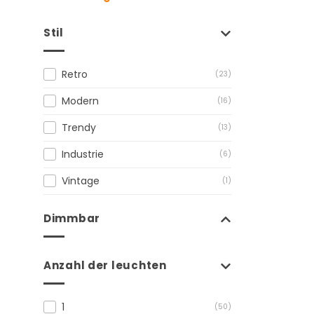
Stil
Retro
(23)
Modern
(16)
Trendy
(13)
Industrie
(6)
Vintage
(1)
Dimmbar
Anzahl der leuchten
1
(50)