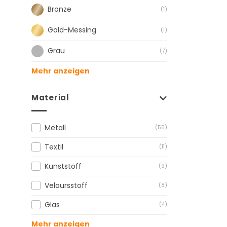
Bronze
(1)
Gold-Messing
(1)
Grau
(7)
Mehr anzeigen
Material
Metall
(55)
Textil
(11)
Kunststoff
(9)
Veloursstoff
(8)
Glas
(4)
Mehr anzeigen