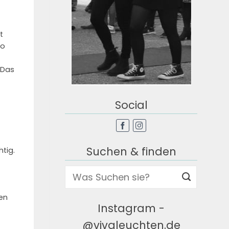
t
So
 Das
Social
Suchen & finden
htig.
ben
Instagram -
@vivaleuchten.de