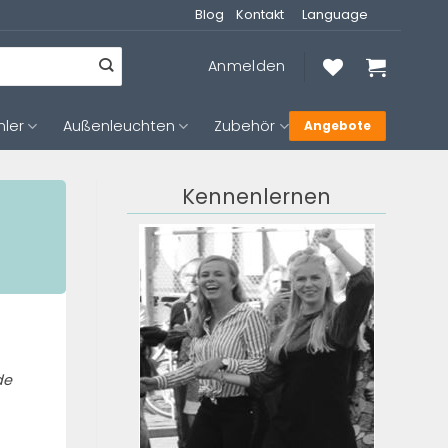
Blog
Kontakt
Language
Anmelden
hler
Außenleuchten
Zubehör
Angebote
Kennenlernen
de