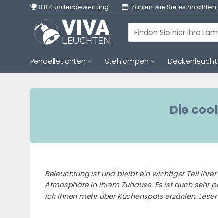
Zum
8.8 Kundenbewertung
Zahlen wie Sie es möchten
Inhalt
springen
Suchen
nach:
Pendelleuchten
Stehlampen
Deckenleuch
Die coo
Beleuchtung ist und bleibt ein wichtiger Teil Ihre
Atmosphäre in Ihrem Zuhause. Es ist auch sehr p
ich Ihnen mehr über Küchenspots erzählen. Lesen