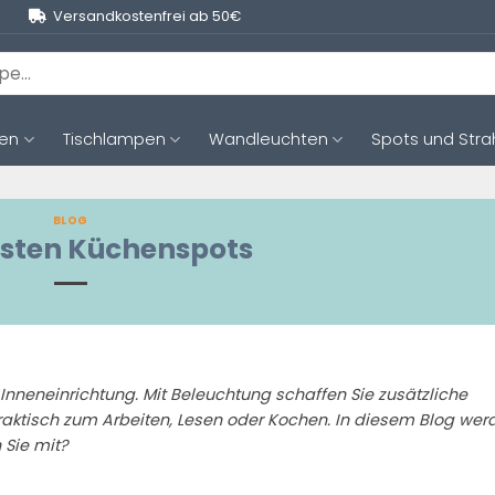
Versandkostenfrei ab 50€
ten
Tischlampen
Wandleuchten
Spots und Stra
BLOG
lsten Küchenspots
r Inneneinrichtung. Mit Beleuchtung schaffen Sie zusätzliche
raktisch zum Arbeiten, Lesen oder Kochen. In diesem Blog wer
 Sie mit?