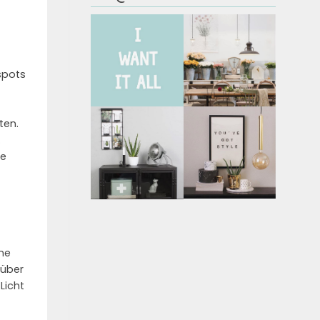
spots
ten.
.
re
ine
 über
Licht