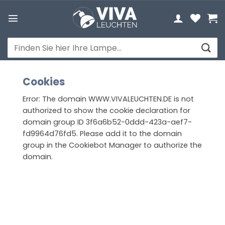
Zum
Inhalt
springen
Suchen
nach:
Cookies
Error: The domain WWW.VIVALEUCHTEN.DE is not
authorized to show the cookie declaration for
domain group ID 3f6a6b52-0ddd-423a-aef7-
fd9964d76fd5. Please add it to the domain
group in the Cookiebot Manager to authorize the
domain.