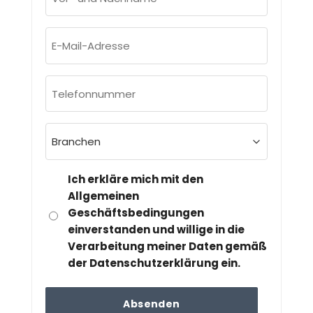
und
Nachname
E-
(erforderlich)
Mail-
Adresse
Telefonnummer
(erforderlich)
(erforderlich)
Branchen
(erforderlich)
DSGVO
Ich erkläre mich mit den
&
Allgemeinen
Geschäftsbedingungen
DATENSCHUTZ
einverstanden und willige in die
(ERFORDERLICH)
Verarbeitung meiner Daten gemäß
der Datenschutzerklärung ein.