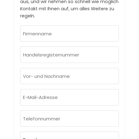
aus, und wir nehmen so schnell wie möglich
Kontakt mit Ihnen auf, um alles Weitere zu
regeln.
Firmenname
(erforderlich)
Handelsregisternummer
(erforderlich)
Vor-
und
Nachname
E-
(erforderlich)
Mail-
Adresse
Telefonnummer
(erforderlich)
(erforderlich)
Branchen