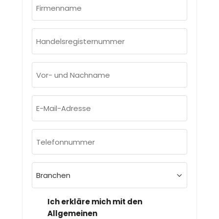
Firmenname
(erforderlich)
Handelsregisternummer
(erforderlich)
Vor-
und
Nachname
E-
(erforderlich)
Mail-
Adresse
Telefonnummer
(erforderlich)
(erforderlich)
Branchen
(erforderlich)
DSGVO
Ich erkläre mich mit den
&
Allgemeinen