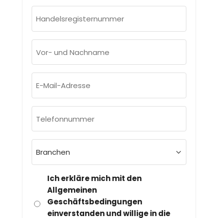
Handelsregisternummer
(erforderlich)
Vor-
und
Nachname
E-
(erforderlich)
Mail-
Adresse
Telefonnummer
(erforderlich)
(erforderlich)
Branchen
(erforderlich)
DSGVO
Ich erkläre mich mit den
&
Allgemeinen
Geschäftsbedingungen
DATENSCHUTZ
einverstanden und willige in die
(ERFORDERLICH)