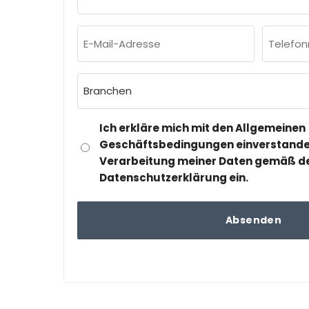
und
Nachname
E-
Telefo
(erforderlich)
Mail-
(erforderl
Adresse
Branchen
(erforderlich)
(erforderlich)
DSGVO
Ich erkläre mich mit den Allgemeinen
&
Geschäftsbedingungen einverstanden 
Verarbeitung meiner Daten gemäß d
DATENSCHUTZ
Datenschutzerklärung ein.
(ERFORDERLICH)