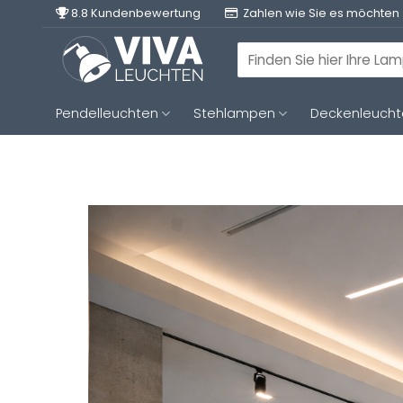
Zum
8.8 Kundenbewertung
Zahlen wie Sie es möchten
Inhalt
springen
Suchen
nach:
Pendelleuchten
Stehlampen
Deckenleuch