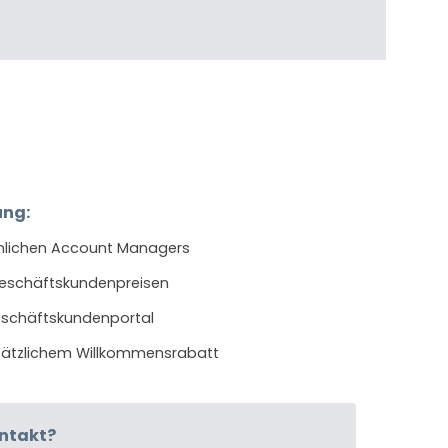
ung:
nlichen Account Managers
Geschäftskundenpreisen
eschäftskundenportal
usätzlichem Willkommensrabatt
ontakt?