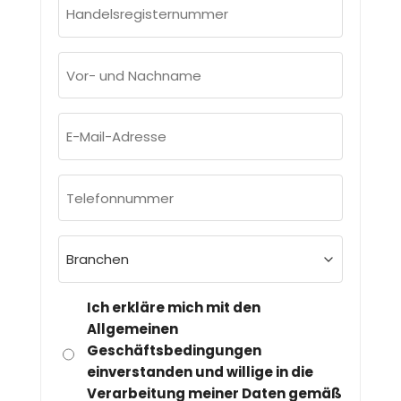
Handelsregisternummer
(erforderlich)
Vor-
und
Nachname
E-
(erforderlich)
Mail-
Adresse
Telefonnummer
(erforderlich)
(erforderlich)
Branchen
(erforderlich)
DSGVO
Ich erkläre mich mit den
&
Allgemeinen
Geschäftsbedingungen
DATENSCHUTZ
einverstanden und willige in die
(ERFORDERLICH)
Verarbeitung meiner Daten gemäß