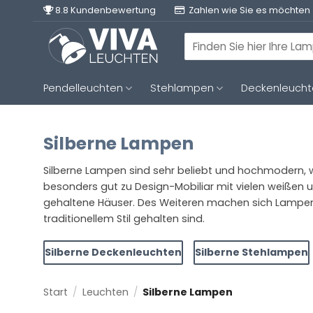
Zum
8.8 Kundenbewertung
Zahlen wie Sie es möchten
Inhalt
springen
Suchen
nach:
Pendelleuchten
Stehlampen
Deckenleuch
Silberne Lampen
Silberne Lampen sind sehr beliebt und hochmodern, we
besonders gut zu Design-Mobiliar mit vielen weißen und
gehaltene Häuser. Des Weiteren machen sich Lampen Si
traditionellem Stil gehalten sind.
Silberne Deckenleuchten
Silberne Stehlampen
Start
/
Leuchten
/
Silberne Lampen