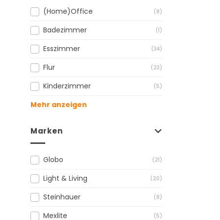
(Home)Office
(8)
Badezimmer
(1)
Esszimmer
(34)
Flur
(23)
Kinderzimmer
(5)
Mehr anzeigen
Marken
Globo
(21)
Light & Living
(20)
Steinhauer
(8)
Mexlite
(5)