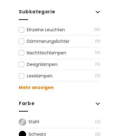
Subkategorie
Einzelne Leuchten
(16)
Dämmerungslichter
(9)
Nachttischlampen
(9)
Designlampen
(5)
Leselampen
(5)
Mehr anzeigen
Farbe
Stahl
(2)
Schwarz
(8)