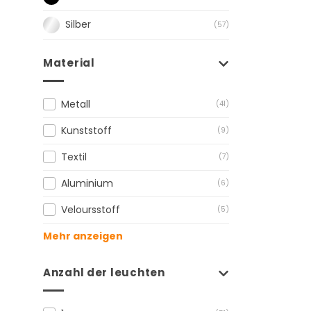
Silber
(57)
Material
Metall
(41)
Kunststoff
(9)
Textil
(7)
Aluminium
(6)
Veloursstoff
(5)
Mehr anzeigen
Anzahl der leuchten