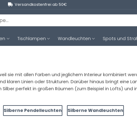
Versandkostenfrei ab 50€
ten
Tischlampen
Wandleuchten
Spots und Stra
il sie mit allen Farben und jeglichem Interieur kombiniert wer
 klaren Linien oder Strukturen. Darüber hinaus bringt eine Lam
lber perfekt in großen Räumen (zum Beispiel in Lofts) und in 
Silberne Pendelleuchten
Silberne Wandleuchten