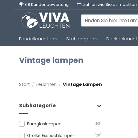
Zum
8.8 Kundenbewertung
Zahlen wie Sie es möchten
Inhalt
springen
Suchen
nach:
Pendelleuchten
Stehlampen
Deckenleuch
Vintage lampen
Start
/
Leuchten
/
Vintage Lampen
Subkategorie
Farbglaslampen
(101)
Große Esstischlampen
(26)