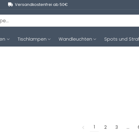
Versandkostenfrei ab 50€
ten
Tischlampen
Wandleuchten
Spots und Stra
1
2
3
…