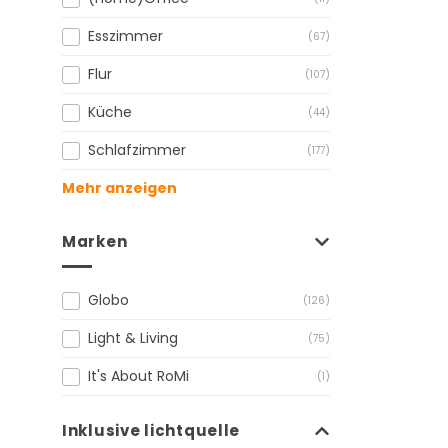
Esszimmer
(67)
Flur
(107)
Küche
(44)
Schlafzimmer
(177)
Mehr anzeigen
Marken
Globo
(126)
Light & Living
(75)
It's About RoMi
(1)
Inklusive lichtquelle