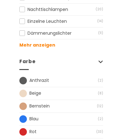
Nachttischlampen
(20)
Einzelne Leuchten
(14)
Dämmerungslichter
(11)
Mehr anzeigen
Farbe
Anthrazit
(2)
Beige
(8)
Bernstein
(12)
Blau
(2)
Rot
(33)