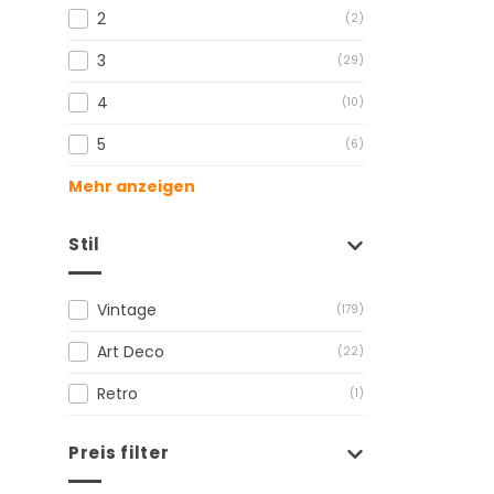
2
(2)
3
(29)
4
(10)
5
(6)
Mehr anzeigen
Stil
Vintage
(179)
Art Deco
(22)
Retro
(1)
Preis filter