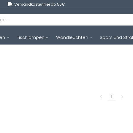
Versandkostenfrei ab 50€
ten
Tischlampen
Wandleuchten
Spots und Stra
1