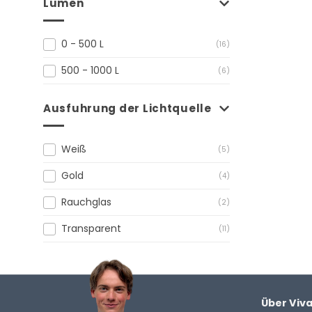
Lumen
0 - 500 L
(16)
500 - 1000 L
(6)
Ausfuhrung der Lichtquelle
Weiß
(5)
Gold
(4)
Rauchglas
(2)
Transparent
(11)
Über Viv