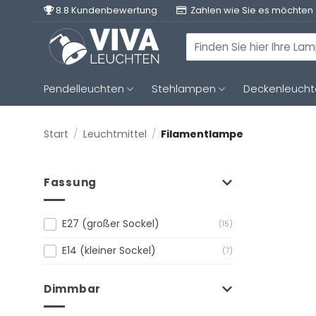
Zum
8.8 Kundenbewertung
Zahlen wie Sie es möchten
Inhalt
springen
Suchen
nach:
Pendelleuchten
Stehlampen
Deckenleuch
Start
/
Leuchtmittel
/
Filamentlampe
Fassung
E27 (großer Sockel)
(15)
E14 (kleiner Sockel)
(7)
Dimmbar