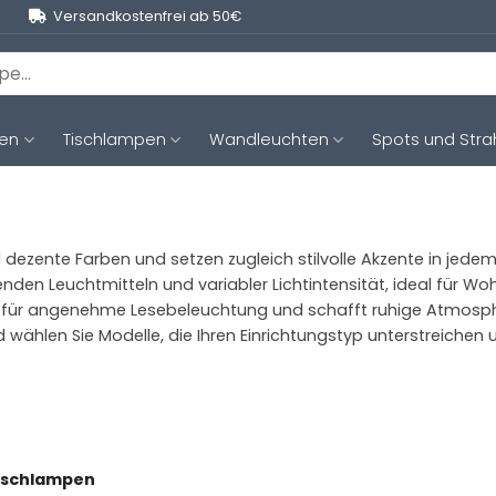
Versandkostenfrei ab 50€
ten
Tischlampen
Wandleuchten
Spots und Stra
dezente Farben und setzen zugleich stilvolle Akzente in jede
den Leuchtmitteln und variabler Lichtintensität, ideal für 
rgt für angenehme Lesebeleuchtung und schafft ruhige Atmosp
d wählen Sie Modelle, die Ihren Einrichtungstyp unterstreichen 
Tischlampen