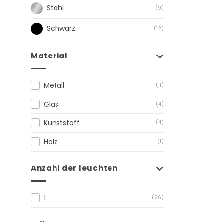
Stahl
(9)
Schwarz
(12)
Material
Metall
(11)
Glas
(4)
Kunststoff
(4)
Holz
(1)
Anzahl der leuchten
1
(26)