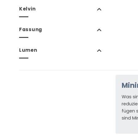
Kelvin
Fassung
Lumen
Mini
Was sin
reduzie
fügen s
sind Mi