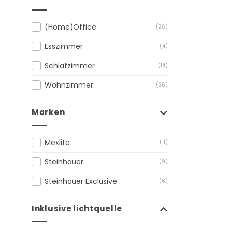
(Home)Office
(26)
Esszimmer
(4)
Schlafzimmer
(14)
Wohnzimmer
(26)
Marken
Mexlite
(11)
Steinhauer
(9)
Steinhauer Exclusive
(6)
Inklusive lichtquelle