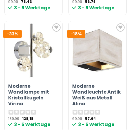
Ursprünglicher
Aktueller
Ursprünglicher
Aktueller
99,99
75,43
99,99
56,76
Preis
Preis
Preis
Preis
3 - 5 Werktage
3 - 5 Werktage
war:
ist:
war:
ist:
99,99 €
75,43 €.
99,99 €
56,76 €.
-33%
-18%
Moderne
Moderne
Wandlampe mit
Wandleuchte Antik
Kristallkugeln
Weiß aus Metall
Virina
Alina
Ursprünglicher
Aktueller
Ursprünglicher
Aktueller
189,99
128,18
69,99
57,64
Preis
Preis
Preis
Preis
3 - 5 Werktage
3 - 5 Werktage
war:
ist:
war:
ist:
189,99 €
128,18 €.
69,99 €
57,64 €.