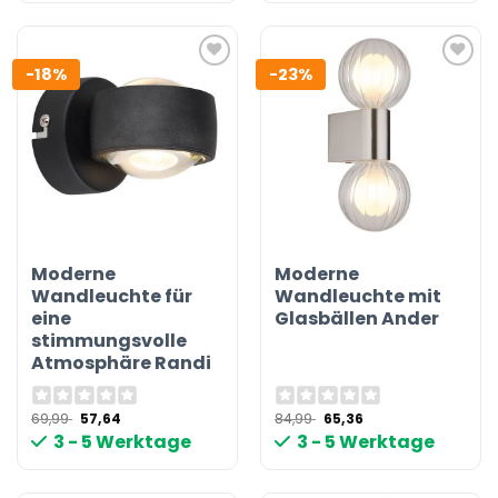
-18%
-23%
Moderne
Moderne
Wandleuchte für
Wandleuchte mit
eine
Glasbällen Ander
stimmungsvolle
Atmosphäre Randi
Ursprünglicher
Aktueller
Ursprünglicher
Aktueller
69,99
57,64
84,99
65,36
Preis
Preis
Preis
Preis
3 - 5 Werktage
3 - 5 Werktage
war:
ist:
war:
ist:
69,99 €
57,64 €.
84,99 €
65,36 €.