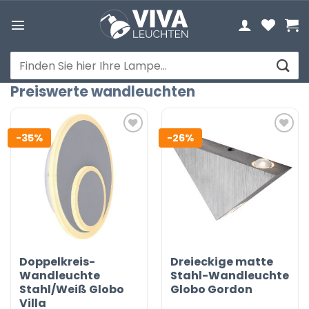
Zum
Inhalt
springen
Suchen
nach:
Preiswerte wandleuchten
-35%
-26%
Doppelkreis-
Dreieckige matte
Wandleuchte
Stahl-Wandleuchte
Stahl/Weiß Globo
Globo Gordon
Villa