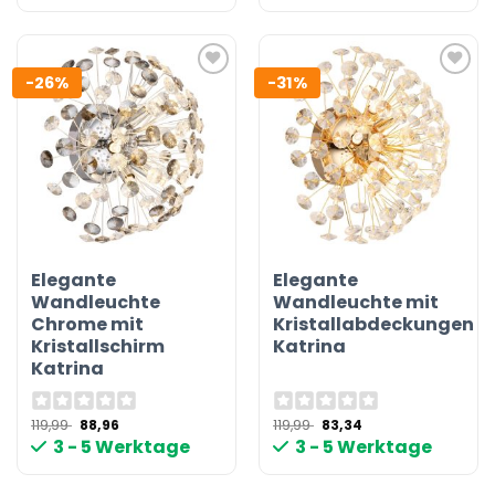
-26%
-31%
Elegante
Elegante
Wandleuchte
Wandleuchte mit
Chrome mit
Kristallabdeckungen
Kristallschirm
Katrina
Katrina
Ursprünglicher
Aktueller
Ursprünglicher
Aktueller
119,99
88,96
119,99
83,34
Preis
Preis
Preis
Preis
3 - 5 Werktage
3 - 5 Werktage
war:
ist:
war:
ist:
119,99 €
88,96 €.
119,99 €
83,34 €.