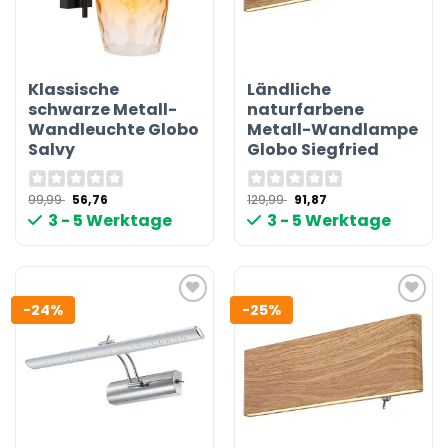
Klassische
Ländliche
schwarze Metall-
naturfarbene
Wandleuchte Globo
Metall-Wandlampe
Salvy
Globo Siegfried
Ursprünglicher
Aktueller
Ursprünglicher
Aktueller
99,99
56,76
129,99
91,87
Preis
Preis
Preis
Preis
3 - 5 Werktage
3 - 5 Werktage
war:
ist:
war:
ist:
99,99 €
56,76 €.
129,99 €
91,87 €.
-24%
-25%