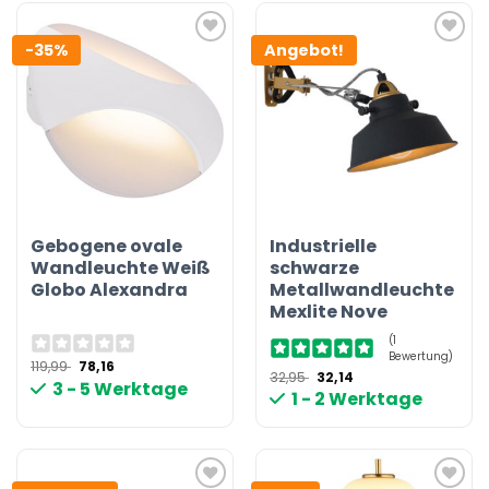
-35%
Angebot!
Gebogene ovale
Industrielle
Wandleuchte Weiß
schwarze
Globo Alexandra
Metallwandleuchte
Mexlite Nove
(1
Bewertung)
Ursprünglicher
Aktueller
119,99
78,16
Ursprünglicher
Aktueller
32,95
32,14
Preis
Preis
3 - 5 Werktage
Preis
Preis
war:
ist:
1 - 2 Werktage
war:
ist:
119,99 €
78,16 €.
32,95 €
32,14 €.