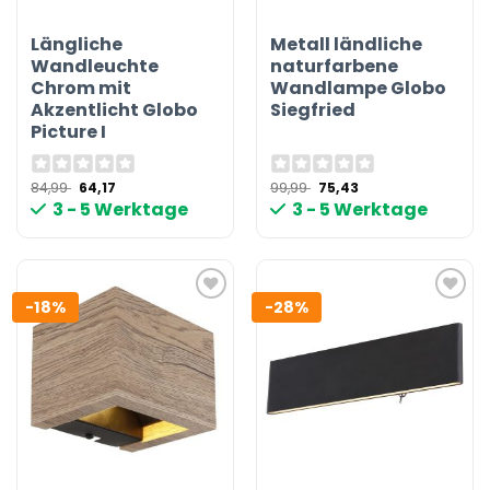
Längliche
Metall ländliche
Wandleuchte
naturfarbene
Chrom mit
Wandlampe Globo
Akzentlicht Globo
Siegfried
Picture I
Ursprünglicher
Aktueller
Ursprünglicher
Aktueller
84,99
64,17
99,99
75,43
Preis
Preis
Preis
Preis
3 - 5 Werktage
3 - 5 Werktage
war:
ist:
war:
ist:
84,99 €
64,17 €.
99,99 €
75,43 €.
-18%
-28%