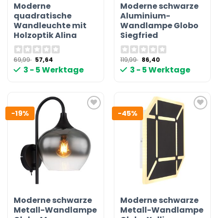
Moderne
Moderne schwarze
quadratische
Aluminium-
Wandleuchte mit
Wandlampe Globo
Holzoptik Alina
Siegfried
Ursprünglicher
Aktueller
Ursprünglicher
Aktueller
69,99
57,64
119,99
86,40
Preis
Preis
Preis
Preis
3 - 5 Werktage
3 - 5 Werktage
war:
ist:
war:
ist:
69,99 €
57,64 €.
119,99 €
86,40 €.
-19%
-45%
Moderne schwarze
Moderne schwarze
Metall-Wandlampe
Metall-Wandlampe