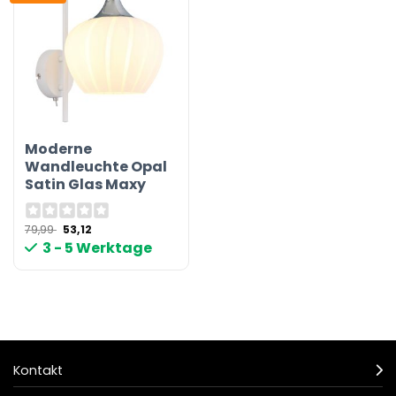
Moderne
Wandleuchte Opal
Satin Glas Maxy
Ursprünglicher
Aktueller
79,99
53,12
Preis
Preis
3 - 5 Werktage
war:
ist:
79,99 €
53,12 €.
Kontakt