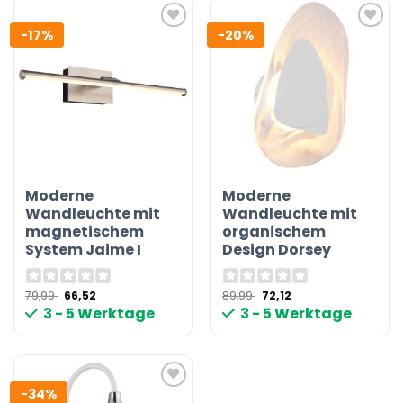
-17%
-20%
Moderne
Moderne
Wandleuchte mit
Wandleuchte mit
magnetischem
organischem
System Jaime I
Design Dorsey
Ursprünglicher
Aktueller
Ursprünglicher
Aktueller
79,99
66,52
89,99
72,12
Preis
Preis
Preis
Preis
3 - 5 Werktage
3 - 5 Werktage
war:
ist:
war:
ist:
79,99 €
66,52 €.
89,99 €
72,12 €.
-34%