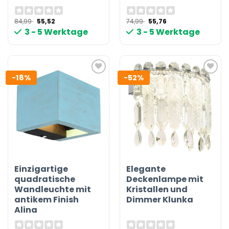
Ursprünglicher
Aktueller
Ursprünglicher
Aktueller
84,99
55,52
74,99
55,76
Preis
Preis
Preis
Preis
3 - 5 Werktage
3 - 5 Werktage
war:
ist:
war:
ist:
84,99 €
55,52 €.
74,99 €
55,76 €.
-18%
-52%
Einzigartige
Elegante
quadratische
Deckenlampe mit
Wandleuchte mit
Kristallen und
antikem Finish
Dimmer Klunka
Alina