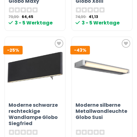
Globo Maxy
Globo Xolli
Ursprünglicher
Aktueller
Ursprünglicher
Aktueller
79,99
64,45
74,99
41,13
Preis
Preis
Preis
Preis
3 - 5 Werktage
3 - 5 Werktage
war:
ist:
war:
ist:
79,99 €
64,45 €.
74,99 €
41,13 €.
-25%
-43%
Moderne schwarze
Moderne silberne
rechteckige
Metallwandleuchte
Wandlampe Globo
Globo Susi
Siegfried