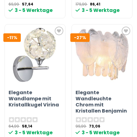
Ursprünglicher
Aktueller
Ursprünglicher
Aktueller
69,99
57,64
179,99
86,41
Preis
Preis
Preis
Preis
3 - 5 Werktage
3 - 5 Werktage
war:
ist:
war:
ist:
69,99 €
57,64 €.
179,99 €
86,41 €.
-11%
-27%
Elegante
Elegante
Wandlampe mit
Wandleuchte
Kristallkugel Virina
Chrom mit
Kristallen Benjamin
Ursprünglicher
Aktueller
Ursprünglicher
Aktueller
64,99
58,14
99,99
73,06
Preis
Preis
Preis
Preis
3 - 5 Werktage
3 - 5 Werktage
war:
ist:
war:
ist:
64,99 €
58,14 €.
99,99 €
73,06 €.