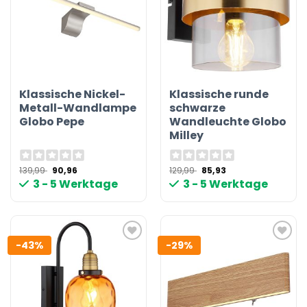
Klassische Nickel-
Klassische runde
Metall-Wandlampe
schwarze
Globo Pepe
Wandleuchte Globo
Milley
Ursprünglicher
Aktueller
Ursprünglicher
Aktueller
139,99
90,96
129,99
85,93
Preis
Preis
Preis
Preis
3 - 5 Werktage
3 - 5 Werktage
war:
ist:
war:
ist:
139,99 €
90,96 €.
129,99 €
85,93 €.
-43%
-29%