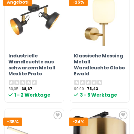
Angebot!
-25%
Industrielle
Klassische Messing
Wandleuchte aus
Metall
schwarzem Metall
Wandleuchte Globo
Mexlite Prato
Ewald
Ursprünglicher
Aktueller
Ursprünglicher
Aktueller
39,95
38,67
99,99
75,43
Preis
Preis
Preis
Preis
1 - 2 Werktage
3 - 5 Werktage
war:
ist:
war:
ist:
39,95 €
38,67 €.
99,99 €
75,43 €.
-35%
-34%