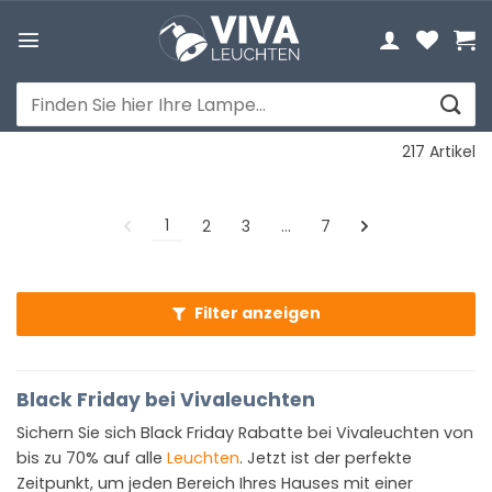
Zum
Inhalt
springen
Suchen
nach:
217 Artikel
1
2
3
…
7
Filter anzeigen
Black Friday bei Vivaleuchten
Sichern Sie sich Black Friday Rabatte bei Vivaleuchten von
bis zu 70% auf alle
Leuchten
. Jetzt ist der perfekte
Zeitpunkt, um jeden Bereich Ihres Hauses mit einer