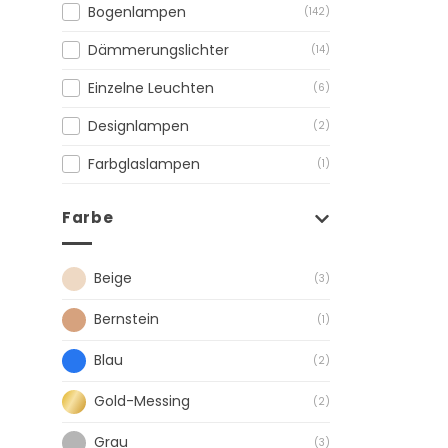
Bogenlampen
(142)
Dämmerungslichter
(14)
Einzelne Leuchten
(6)
Designlampen
(2)
Farbglaslampen
(1)
Farbe
Beige
(3)
Bernstein
(1)
Blau
(2)
Gold-Messing
(2)
Grau
(3)