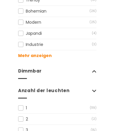
Bohemian
(26)
Modern
(25)
Japandi
(4)
Industrie
(3)
Mehr anzeigen
Dimmbar
Anzahl der leuchten
1
(119)
2
(2)
3
(15)