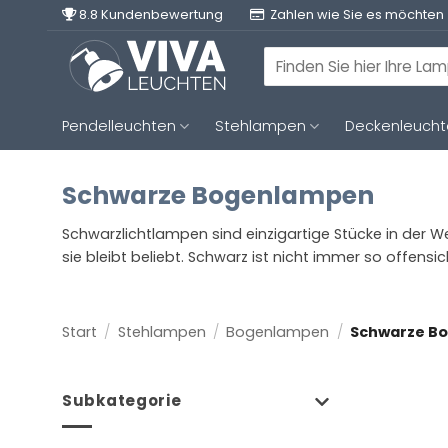
Zum
8.8 Kundenbewertung
Zahlen wie Sie es möchten
Inhalt
springen
Suchen
nach:
Pendelleuchten
Stehlampen
Deckenleuch
Schwarze Bogenlampen
Schwarzlichtlampen sind einzigartige Stücke in der We
sie bleibt beliebt. Schwarz ist nicht immer so offens
Start
/
Stehlampen
/
Bogenlampen
/
Schwarze B
Subkategorie