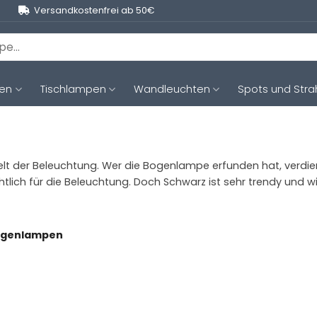
Versandkostenfrei ab 50€
ten
Tischlampen
Wandleuchten
Spots und Stra
lt der Beleuchtung. Wer die Bogenlampe erfunden hat, verdient 
ichtlich für die Beleuchtung. Doch Schwarz ist sehr trendy und
ogenlampen