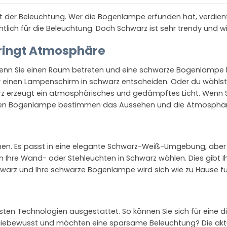
lt der Beleuchtung. Wer die Bogenlampe erfunden hat, verdient L
ichtlich für die Beleuchtung. Doch Schwarz ist sehr trendy und
ringt Atmosphäre
nn Sie einen Raum betreten und eine schwarze Bogenlampe be
ür einen Lampenschirm in schwarz entscheiden. Oder du wählst 
rz erzeugt ein atmosphärisches und gedämpftes Licht. Wenn S
rzen Bogenlampe bestimmen das Aussehen und die Atmosphäre,
nnen. Es passt in eine elegante Schwarz-Weiß-Umgebung, aber au
 Ihre Wand- oder Stehleuchten in Schwarz wählen. Dies gibt Ih
chwarz und Ihre schwarze Bogenlampe wird sich wie zu Hause fü
en Technologien ausgestattet. So können Sie sich für eine
rgiebewusst und möchten eine sparsame Beleuchtung? Die akt