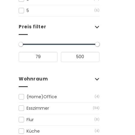
5
(6)
Preis filter
Wohnraum
(Home)Office
(4)
Esszimmer
(114)
Flur
(8)
Küche
(4)