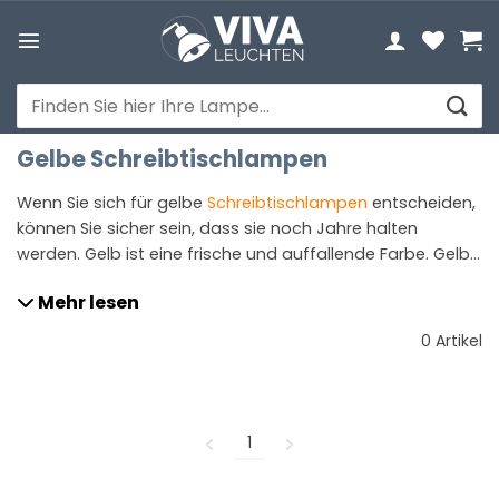
Zum
Inhalt
springen
Suchen
nach:
Gelbe Schreibtischlampen
Wenn Sie sich für gelbe
Schreibtischlampen
entscheiden,
können Sie sicher sein, dass sie noch Jahre halten
werden. Gelb ist eine frische und auffallende Farbe. Gelb
bringt die Sonne und schafft eine angenehme
Mehr lesen
Atmosphäre. Es ist ein Schatten, der immer gut gemacht
hat, und dies in jedem Interieur.
0 Artikel
1