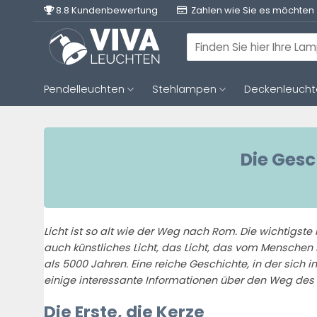
Zum
8.8 Kundenbewertung
Zahlen wie Sie es möchten
Inhalt
springen
Suchen
nach:
Pendelleuchten
Stehlampen
Deckenleuch
Die Ges
Licht ist so alt wie der Weg nach Rom. Die wichtigste
auch künstliches Licht, das Licht, das vom Menschen s
als 5000 Jahren. Eine reiche Geschichte, in der sich i
einige interessante Informationen über den Weg des L
Die Erste, die Kerze