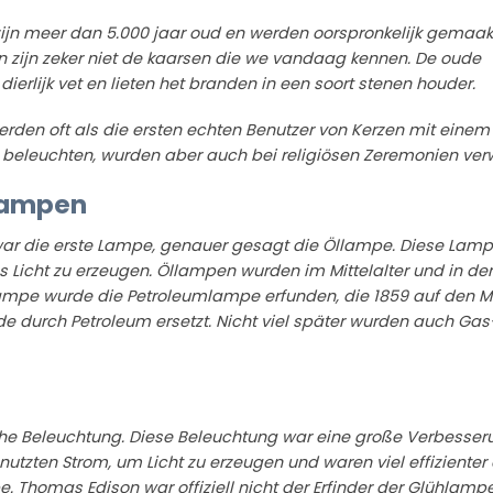
 zijn meer dan 5.000 jaar oud en werden oorspronkelijk gemaak
en zijn zeker niet de kaarsen die we vandaag kennen. De oude
erlijk vet en lieten het branden in een soort stenen houder.
erden oft als die ersten echten Benutzer von Kerzen mit einem
 beleuchten, wurden aber auch bei religiösen Zeremonien ver
 Lampen
g war die erste Lampe, genauer gesagt die Öllampe. Diese Lam
s Licht zu erzeugen. Öllampen wurden im Mittelalter und in der
lampe wurde die Petroleumlampe erfunden, die 1859 auf den M
de durch Petroleum ersetzt. Nicht viel später wurden auch Gas
ische Beleuchtung. Diese Beleuchtung war eine große Verbesser
utzten Strom, um Licht zu erzeugen und waren viel effizienter 
. Thomas Edison war offiziell nicht der Erfinder der Glühlampe