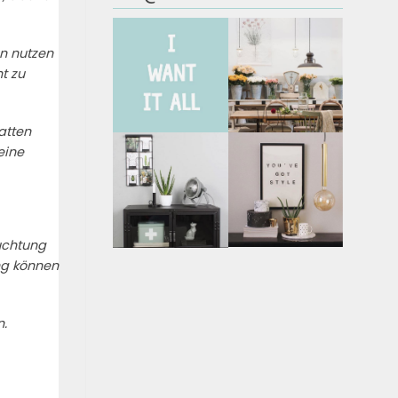
en nutzen
t zu
atten
eine
uchtung
ung können
n.