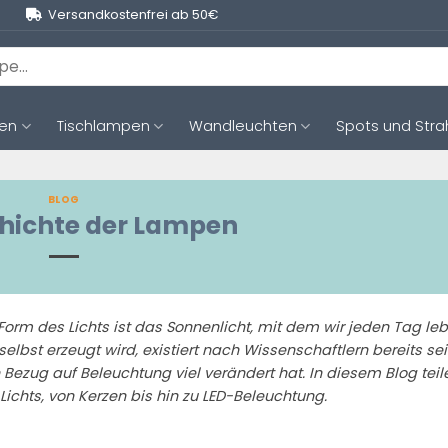
Versandkostenfrei ab 50€
ten
Tischlampen
Wandleuchten
Spots und Stra
BLOG
chichte der Lampen
 Form des Lichts ist das Sonnenlicht, mit dem wir jeden Tag le
elbst erzeugt wird, existiert nach Wissenschaftlern bereits se
n Bezug auf Beleuchtung viel verändert hat. In diesem Blog teil
ichts, von Kerzen bis hin zu LED-Beleuchtung.