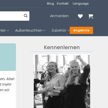
Blog
Kontakt
Language
Anmelden
hler
Außenleuchten
Zubehör
Angebote
Kennenlernen
ben. Aber
it mehr
en wir