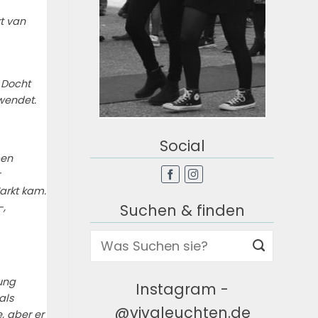
t van
 Docht
wendet.
Social
pen
arkt kam.
Suchen & finden
-,
ung
Instagram -
als
@vivaleuchten.de
, aber er