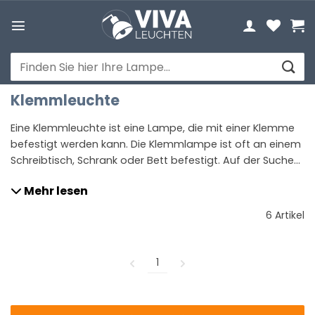
Zum
Inhalt
springen
Suchen
nach:
Klemmleuchte
Eine Klemmleuchte ist eine Lampe, die mit einer Klemme
befestigt werden kann. Die Klemmlampe ist oft an einem
Schreibtisch, Schrank oder Bett befestigt. Auf der Suche
nach einer Klemmleuchte? Vivaleuchten hat eine große
Mehr lesen
Auswahl!
6 Artikel
1