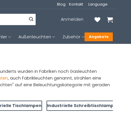
Blog
Kontakt
Language
Anmelden
hler
Außenleuchten
Zubehör
Angebote
rhunderts wurden in Fabriken noch Gasleuchten
hten
, auch Fabrikleuchten genannt, strahlen eine
Leuchten" auf eine Beleuchtungskategorie mit geraden
rielle Tischlampen
Industrielle Schreibtischlampen
In