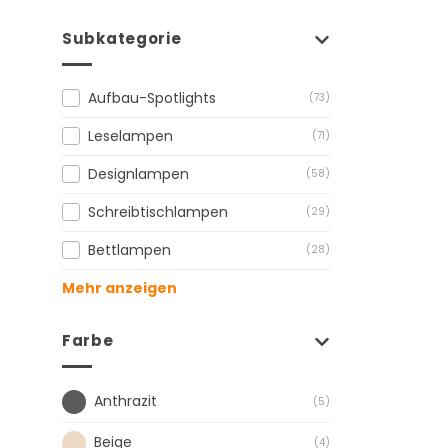
Subkategorie
Aufbau-Spotlights
(73)
Leselampen
(71)
Designlampen
(58)
Schreibtischlampen
(29)
Bettlampen
(28)
Mehr anzeigen
Farbe
Anthrazit
(5)
Beige
(4)