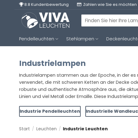
Zum
8.8 Kundenbewertung
Zahlen wie Sie es möchten
Inhalt
springen
Suchen
nach:
Pendelleuchten
Stehlampen
Deckenleuch
Industrielampen
Industrielampen stammen aus der Epoche, in der es no
verwendet, die mit schweren Ketten an der Decke od
robuste und authentische Atmosphäre aus, die aktuell
Linien und viel Metall oder Emaille. Diese Industriel
Industrie Pendelleuchten
Industrielle Wandleu
Start
/
Leuchten
/
Industrie Leuchten