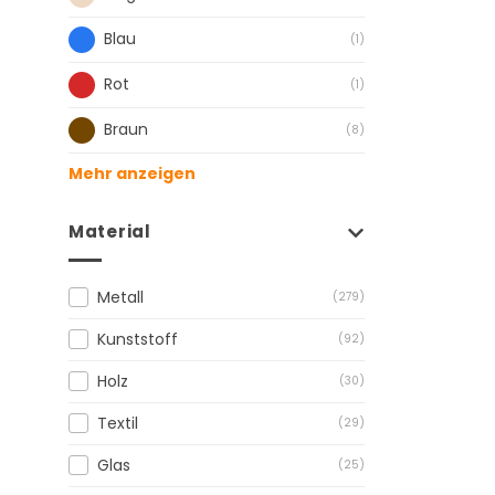
Blau
(1)
Rot
(1)
Braun
(8)
Mehr anzeigen
Material
Metall
(279)
Kunststoff
(92)
Holz
(30)
Textil
(29)
Glas
(25)