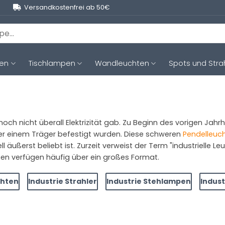
Versandkostenfrei ab 50€
ten
Tischlampen
Wandleuchten
Spots und Stra
ch nicht überall Elektrizität gab. Zu Beginn des vorigen Jah
er einem Träger befestigt wurden. Diese schweren
Pendelleuc
 äußerst beliebt ist. Zurzeit verweist der Term "industrielle 
ampen verfügen häufig über ein großes Format.
chten
Industrie Strahler
Industrie Stehlampen
Indust