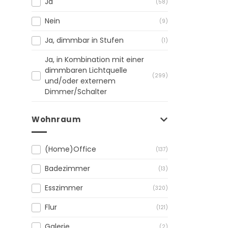
Ja
(58)
Nein
(9)
Ja, dimmbar in Stufen
(1)
Ja, in Kombination mit einer
dimmbaren Lichtquelle
(299)
und/oder externem
Dimmer/Schalter
Wohnraum
(Home)Office
(137)
Badezimmer
(13)
Esszimmer
(320)
Flur
(121)
Galerie
(2)