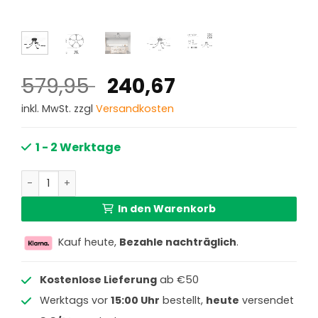
Ursprünglicher
Aktueller
579,95
240,67
Preis
Preis
inkl. MwSt. zzgl
Versandkosten
war:
ist:
579,95 €
240,67 €.
1 - 2 Werktage
5-Licht Deckenlampe Steinhauer Turound Menge
In den Warenkorb
Kauf heute,
Bezahle nachträglich
.
Kostenlose Lieferung
ab €50
Werktags vor
15:00 Uhr
bestellt,
heute
versendet