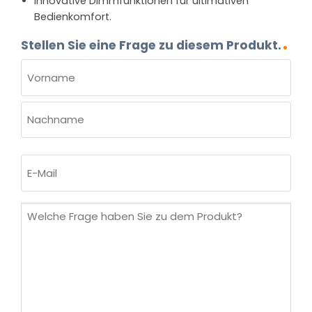
Innovative Dimmfunktionen für ultimativen
Bedienkomfort.
Stellen Sie eine Frage zu diesem Produkt.
NAME
(ERFORDERLICH)
Vorname
Nachname
E-
Mail
(erforderlich)
Welche
Frage
haben
Sie
zu
dem