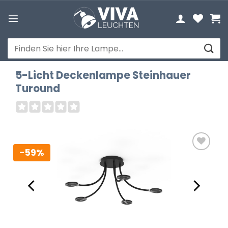
Zum
Inhalt
springen
Suchen
nach:
5-Licht Deckenlampe Steinhauer
Turound
-59%