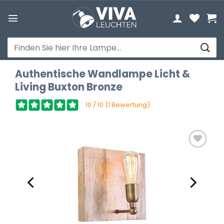
Zum
Inhalt
springen
Suchen
nach:
Authentische Wandlampe Licht &
Living Buxton Bronze
10 / 10 (1 Bewertung)