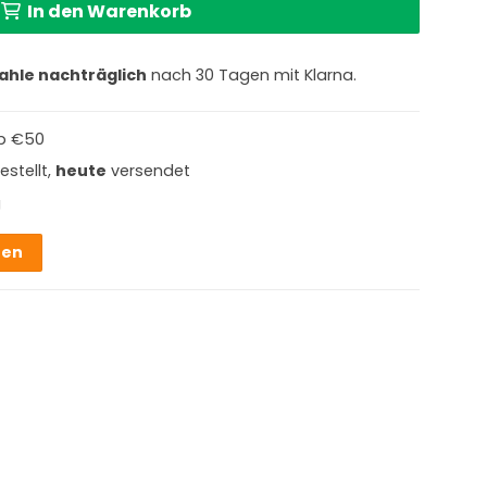
In den Warenkorb
ahle nachträglich
nach 30 Tagen mit Klarna.
b €50
estellt,
heute
versendet
g
hen