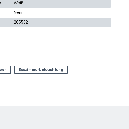
e
Weiß
Nein
205532
mpen
Esszimmerbeleuchtung