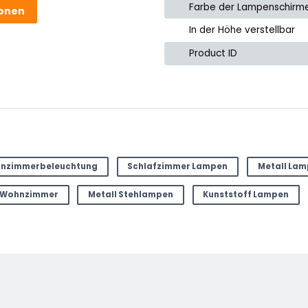
Farbe der Lampenschirm
ionen
In der Höhe verstellbar
Product ID
 Produkt.
e
nzimmerbeleuchtung
Schlafzimmer Lampen
Metall La
 Wohnzimmer
Metall Stehlampen
Kunststoff Lampen