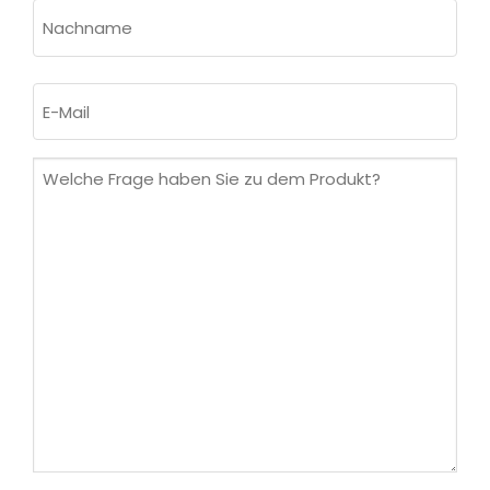
Vorname
Nachname
E-
Mail
(erforderlich)
Welche
Frage
haben
Sie
zu
dem
Produkt?
(erforderlich)