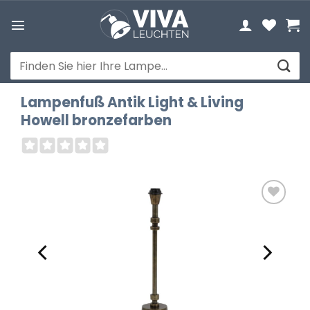
Zum
Inhalt
springen
Suchen
nach:
Lampenfuß Antik Light & Living
Howell bronzefarben