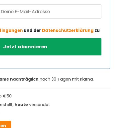
dingungen
und der
Datenschutzerklärung
zu
ahle nachträglich
nach 30 Tagen mit Klarna.
b €50
estellt,
heute
versendet
g
hen