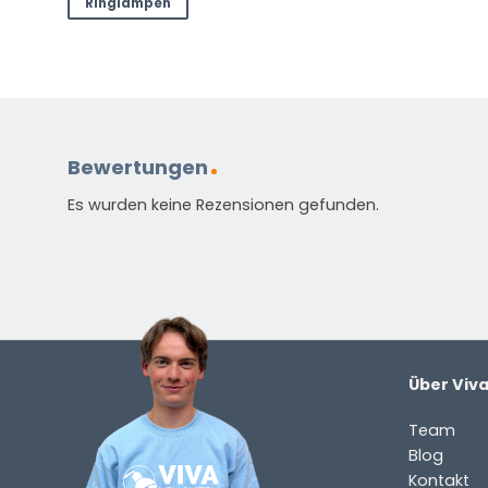
Stellen Sie eine Frage zu diesem
Ringlampen
NAME
(ERFORDERLICH)
Vorname
Nachnam
E-
Mail
Bewertungen
(erforderlich)
Welche
Es wurden keine Rezensionen gefunden.
Frage
haben
Sie
zu
dem
Produkt?
Über Viv
(erforderlich)
Team
Blog
Kontakt