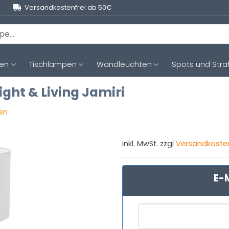
Versandkostenfrei ab 50€
ten
Tischlampen
Wandleuchten
Spots und Stra
ght & Living Jamiri
gen
inkl. MwSt. zzgl
Versandkoste
E-M