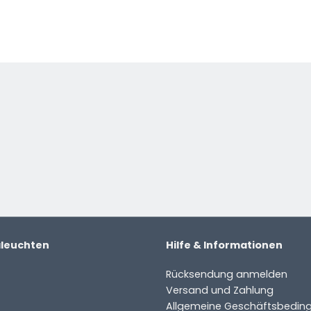
 Produkt.
e
aleuchten
Hilfe & Informationen
Rücksendung anmelden
Versand und Zahlung
Allgemeine Geschäftsbedin