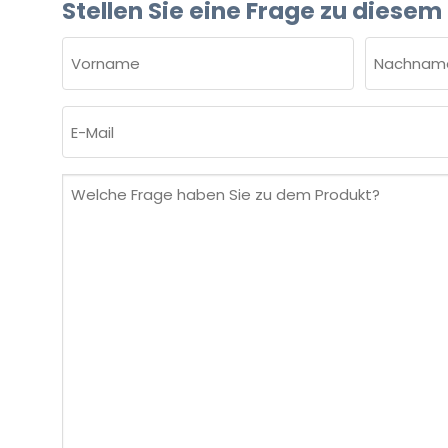
Stellen Sie eine Frage zu diesem
NAME
(ERFORDERLICH)
Vorname
Nachnam
E-
Mail
(erforderlich)
Welche
Frage
haben
Sie
zu
dem
Produkt?
(erforderlich)