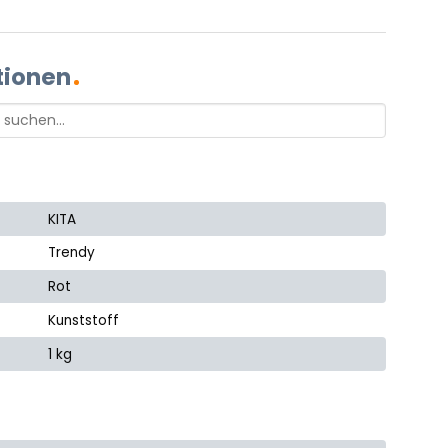
tionen
KITA
Trendy
Rot
Kunststoff
1 kg