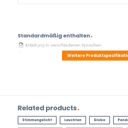
Standardmäßig enthalten
Anleitung in verschiedenen Sprachen
Energieetikett
Weitere Produktspezifikat
HAST DU EINE FRAGE?
Kontaktieren Sie uns. Sie erreichen uns per E-Mail un
info@vivaleuchten.de
.
Related products
Stimmungslicht
Leuchten
Globo
Pend