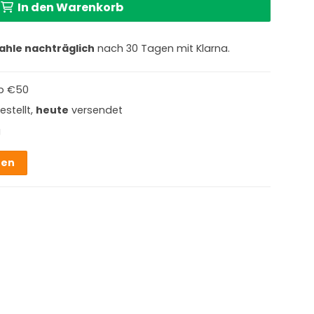
In den Warenkorb
ahle nachträglich
nach 30 Tagen mit Klarna.
b €50
estellt,
heute
versendet
g
hen