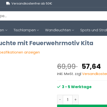
Versandkostenfrei ab 50€
ten
Tischlampen
Wandleuchten
Spots und Stra
chte mit Feuerwehrmotiv Kita
Spezifikationen anzeigen
Ursprün
A
69,99
57,64
Preis
P
inkl. MwSt. zzgl
Versandkoste
war:
is
69,99 
5
3 - 5 Werktage
Bunte Kinderzimmer Hänge