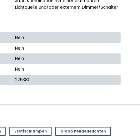
Ja, in Kombination mit einer dimmbaren
Lichtquelle und/oder externem Dimmer/Schalter
Nein
Nein
Nein
Nein
275380
h
Esstischlampen
Globo Pendelleuchten