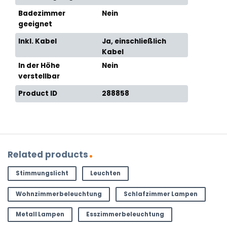
Badezimmer
Nein
geeignet
Inkl. Kabel
Ja, einschließlich
Kabel
In der Höhe
Nein
verstellbar
Product ID
288858
Related products
Stimmungslicht
Leuchten
Wohnzimmerbeleuchtung
Schlafzimmer Lampen
Metall Lampen
Esszimmerbeleuchtung