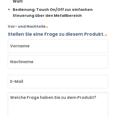
Watt
Bedienung:
Touch On/Off zur einfachen
Steuerung über den Metallbereich
Vor- und Nachteile
Stellen Sie eine Frage zu diesem Produkt.
NAME
(ERFORDERLICH)
Vorname
Nachname
E-
Mail
(erforderlich)
Welche
Frage
haben
Sie