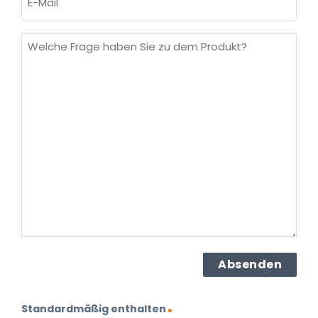
Mail
(erforderlich)
Welche
Frage
haben
Sie
zu
dem
Produkt?
(erforderlich)
Standardmäßig enthalten