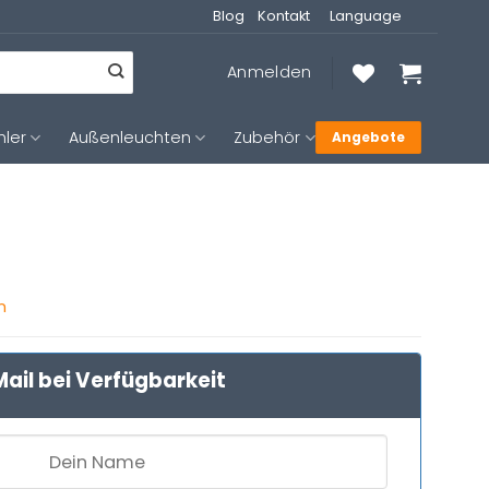
Blog
Kontakt
Language
Anmelden
hler
Außenleuchten
Zubehör
Angebote
n
ail bei Verfügbarkeit