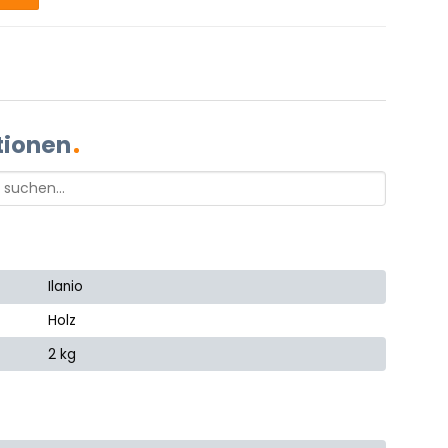
tionen
Ilanio
Holz
2 kg