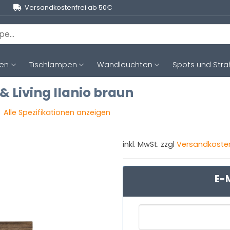
Versandkostenfrei ab 50€
ten
Tischlampen
Wandleuchten
Spots und Stra
& Living Ilanio braun
Alle Spezifikationen anzeigen
inkl. MwSt. zzgl
Versandkoste
E-M