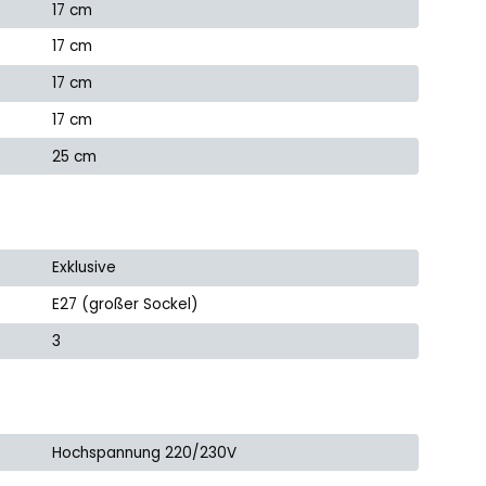
17 cm
17 cm
17 cm
17 cm
25 cm
Exklusive
E27 (großer Sockel)
3
Hochspannung 220/230V