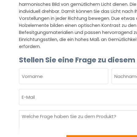
harmonisches Bild von gemütlichem Licht dienen. Di
individuell drehbar. Damit können Sie das Licht nach 
Vorstellungen in jeder Richtung bewegen. Due etwas d
Holzelemente bilden einen optischen Kontrast zu de
Befesitgungsmaterialien und passen hervorragend z
Einrichtungsstilen, die ein hohes Maß an Gemütlichkei
erfordern.
Stellen Sie eine Frage zu diesem
NAME
(ERFORDERLICH)
Vorname
Nachnam
E-
Mail
(erforderlich)
Welche
Frage
haben
Sie