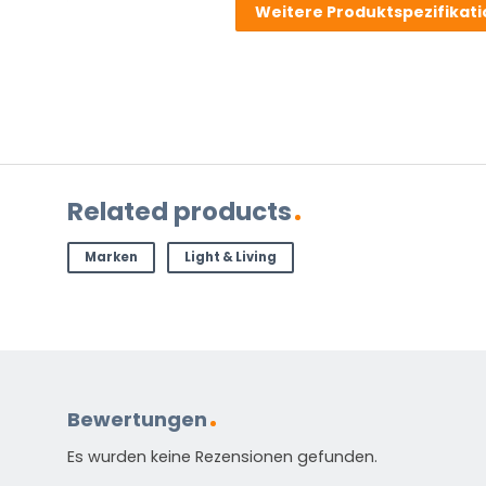
Weitere Produktspezifikat
zu
dem
Produkt?
(erforderlich)
Related products
Marken
Light & Living
Standardmäßig enthalten
Anleitung in verschiedenen Sprachen
Energieetikett
Bewertungen
Es wurden keine Rezensionen gefunden.