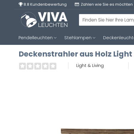
Zum
8.8 Kundenbewertung
Zahlen wie Sie es möchten
Inhalt
springen
Suchen
nach:
Pendelleuchten
Stehlampen
Deckenleuch
Deckenstrahler aus Holz Light 
Light & Living