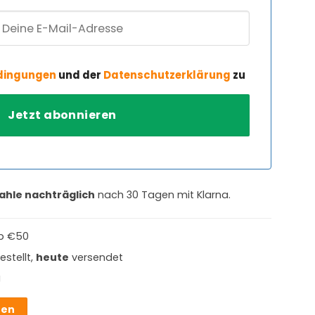
dingungen
und der
Datenschutzerklärung
zu
ahle nachträglich
nach 30 Tagen mit Klarna.
b €50
estellt,
heute
versendet
g
hen