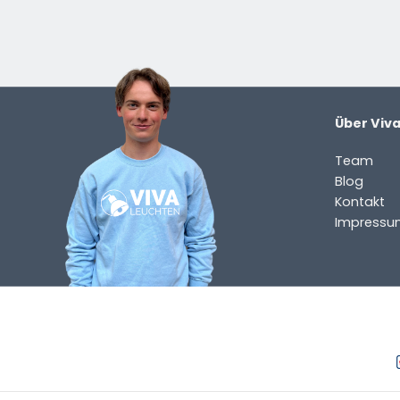
HAST DU EINE FRAGE?
Kontaktieren Sie uns. Sie erreichen uns per E-Mail un
info@vivaleuchten.de
.
Über Viv
Team
Blog
Kontakt
Impressu