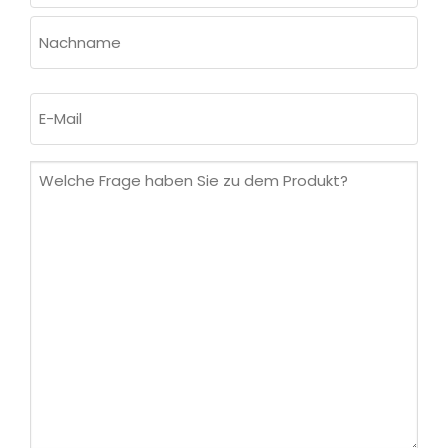
Vorname
Nachname
E-
Mail
(erforderlich)
Welche
Frage
haben
Sie
zu
dem
Produkt?
(erforderlich)