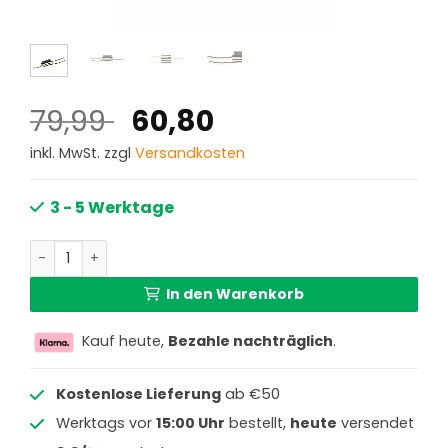
Ursprünglicher
Aktueller
79,99
60,80
Preis
Preis
inkl. MwSt. zzgl
Versandkosten
war:
ist:
79,99 €
60,80 €.
3 - 5 Werktage
Design Deckenlampe Schwarz Wellig Globo Kasimir Meng
In den Warenkorb
Kauf heute,
Bezahle nachträglich
.
Kostenlose Lieferung
ab €50
Werktags vor
15:00 Uhr
bestellt,
heute
versendet