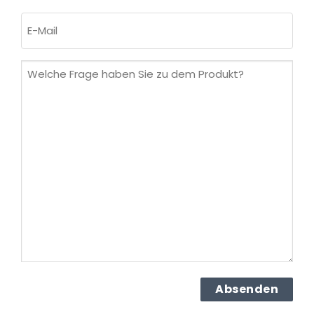
Nachname
E-
Mail
(erforderlich)
Welche
Frage
haben
Sie
zu
dem
Produkt?
(erforderlich)