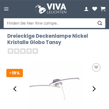
Zum
Inhalt
springen
Suchen
nach:
Dreieckige Deckenlampe Nickel
Kristalle Globo Tansy
-19%