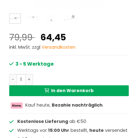
Ursprünglicher
Aktueller
79,99
64,45
Preis
Preis
inkl. MwSt. zzgl
Versandkosten
war:
ist:
79,99 €
64,45 €.
3 - 5 Werktage
Dreieckige Deckenlampe Nickel Kristalle Globo Tansy Me
In den Warenkorb
Kauf heute,
Bezahle nachträglich
.
Kostenlose Lieferung
ab €50
Werktags vor
15:00 Uhr
bestellt,
heute
versendet