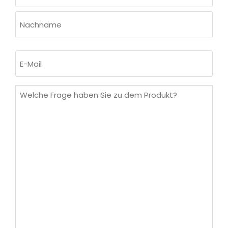
Vorname
Nachname
E-
Mail
(erforderlich)
Welche
Frage
haben
Sie
zu
dem
Produkt?
(erforderlich)