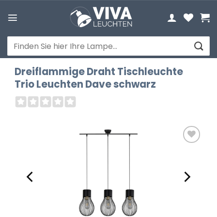
Zum
Inhalt
springen
Suchen
nach:
Dreiflammige Draht Tischleuchte
Trio Leuchten Dave schwarz