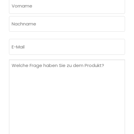
NAME
(ERFORDERLICH)
Vorname
Nachname
E-
Mail
(erforderlich)
Welche
Frage
haben
Sie
zu
dem
Produkt?
(erforderlich)