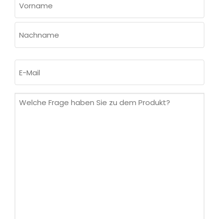
(ERFORDERLICH)
Vorname
Nachname
E-
Mail
(erforderlich)
Welche
Frage
haben
Sie
zu
dem
Produkt?
(erforderlich)