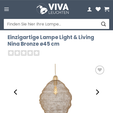
Zum
Inhalt
springen
Suchen
nach:
Einzigartige Lampe Light & Living
Nina Bronze ø45 cm