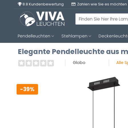
Zum
8.8 Kundenbewertung
Zahlen wie Sie es möchten
Inhalt
springen
Suchen
nach:
Pendelleuchten
Stehlampen
Deckenleuch
Elegante Pendelleuchte aus m
Globo
Alle 
-39%