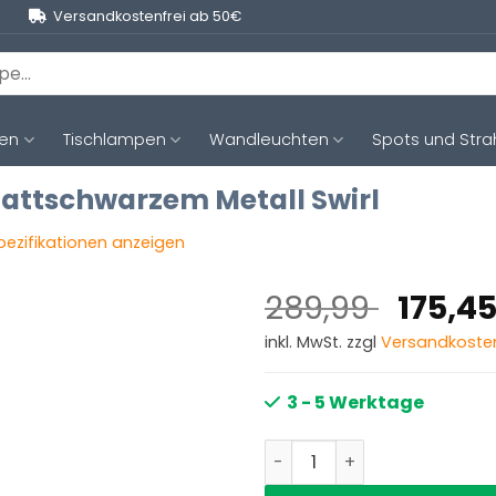
Versandkostenfrei ab 50€
ten
Tischlampen
Wandleuchten
Spots und Stra
attschwarzem Metall Swirl
Spezifikationen anzeigen
Ursprü
289,99
175,4
Preis
inkl. MwSt. zzgl
Versandkoste
war:
289,9
3 - 5 Werktage
Elegante Pendelleuchte a