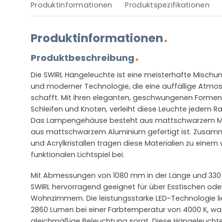
Produktinformationen
Produktspezifikationen
Produktinformationen
Produktbeschreibung
Die SWIRL Hängeleuchte ist eine meisterhafte Mischu
und moderner Technologie, die eine auffällige Atmosp
schafft. Mit ihren eleganten, geschwungenen Formen, i
Schleifen und Knoten, verleiht diese Leuchte jedem 
Das Lampengehäuse besteht aus mattschwarzem Met
aus mattschwarzem Aluminium gefertigt ist. Zusamm
und Acrylkristallen tragen diese Materialien zu ein
funktionalen Lichtspiel bei.
Mit Abmessungen von 1080 mm in der Länge und 330 m
SWIRL hervorragend geeignet für über Esstischen ode
Wohnzimmern. Die leistungsstarke LED-Technologie li
2860 Lumen bei einer Farbtemperatur von 4000 K, was
gleichmäßige Beleuchtung sorgt. Diese Hängeleuchte