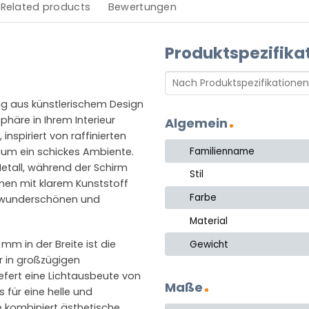
Related products
Bewertungen
Produktspezifika
ng aus künstlerischem Design
häre in Ihrem Interieur
Algemein
nspiriert von raffinierten
Familienname
Raum ein schickes Ambiente.
all, während der Schirm
Stil
en mit klarem Kunststoff
Farbe
em wunderschönen und
Material
m in der Breite ist die
Gewicht
r in großzügigen
efert eine Lichtausbeute von
Maße
 für eine helle und
 kombiniert ästhetische