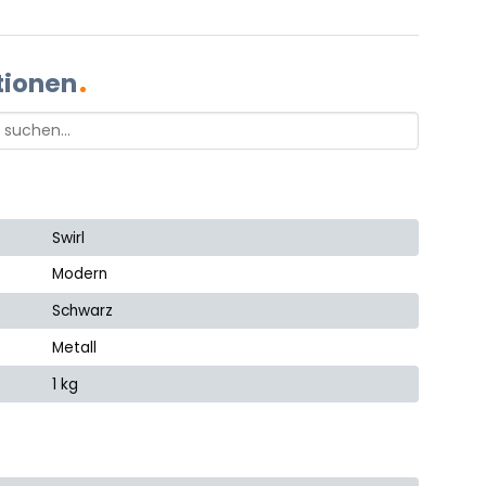
tionen
Swirl
Modern
Schwarz
Metall
1 kg