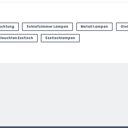
uchtung
Schlafzimmer Lampen
Metall Lampen
Glo
leuchten Esstisch
Esstischlampen