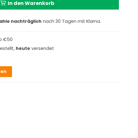
In den Warenkorb
ahle nachträglich
nach 30 Tagen mit Klarna.
b €50
estellt,
heute
versendet
g
hen